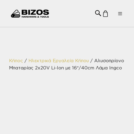
Μετάβαση
σε
Menu
περιεχόμενο
Κήπος
/
Ηλεκτρικά Εργαλεία Κήπου
/ Αλυσοπρίονο
Μπαταρίας 2x20V Li-Ion με 16″/40cm Λάμα Ingco