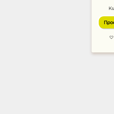
Κω
Προ