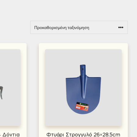
4 Δόντια
Φτυάρι Στρογγυλό 26×28.5cm