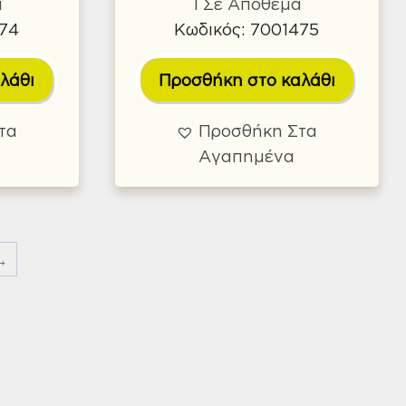
α
1 Σε Απόθεμα
474
Κωδικός: 7001475
λάθι
Προσθήκη στο καλάθι
τα
Προσθήκη Στα
Αγαπημένα
→