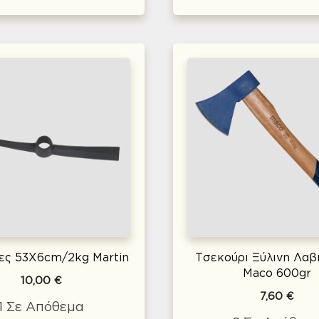
ες 53X6cm/2kg Martin
Τσεκούρι Ξύλινη Λα
Maco 600gr
10,00
€
7,60
€
1 Σε Απόθεμα