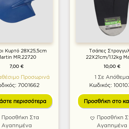
ρι Κυρτό 28X25,5cm
Τσάπες Στρογγυ
artin MR.22720
22Χ21cm/1.12kg Ma
7,00
€
10,00
€
αθέσιμο Προσωρινά
1 Σε Απόθεμ
δικός: 7001662
Κωδικός: 10010
άστε περισσότερα
Προσθήκη στο κα
Προσθήκη Στα
Προσθήκη Σ
Αγαπημένα
Αγαπημένα