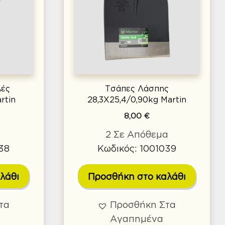
λές
Τσάπες Λάσπης
rtin
28,3Χ25,4/0,90kg Martin
8,00
€
α
2 Σε Απόθεμα
38
Κωδικός: 1001039
λάθι
Προσθήκη στο καλάθι
τα
Προσθήκη Στα
Αγαπημένα