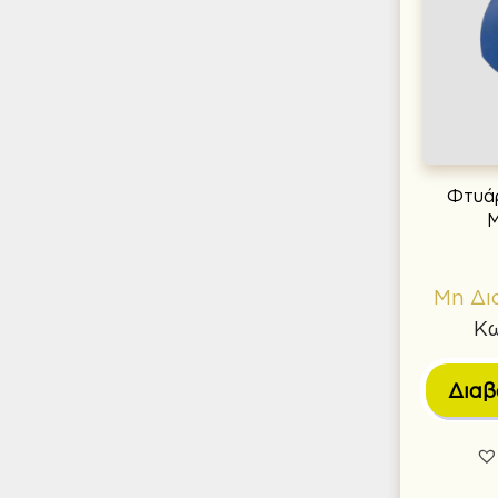
Φτυά
M
Μη Δι
Κω
Διαβ