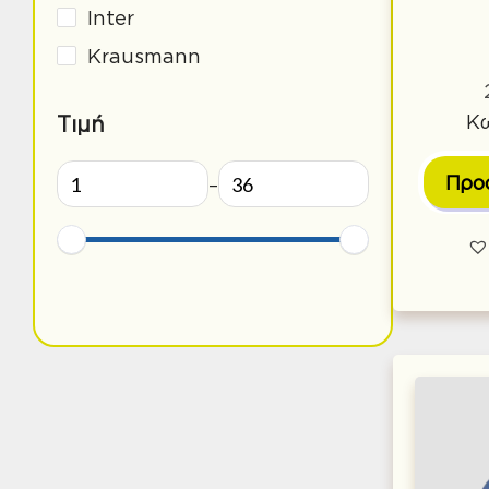
Inter
Krausmann
Maco
Κω
Τιμή
Martin
Merita
Προ
–
No Name
Yardsmith