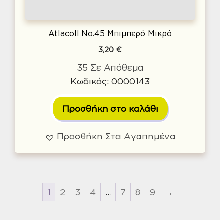
Atlacoll No.45 Μπιμπερό Μικρό
3,20
€
35 Σε Απόθεμα
Κωδικός: 0000143
Προσθήκη στο καλάθι
Προσθήκη Στα Αγαπημένα
1
2
3
4
…
7
8
9
→