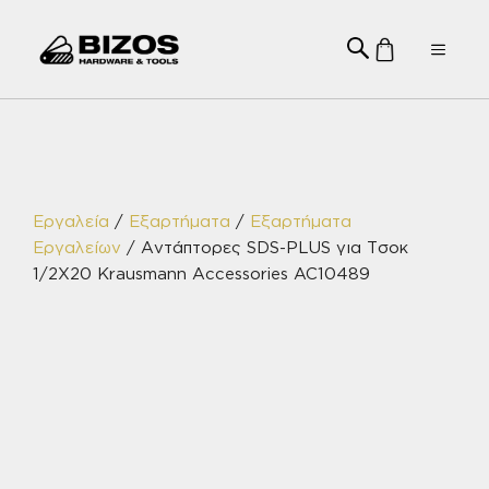
Μετάβαση
σε
Menu
περιεχόμενο
Εργαλεία
/
Εξαρτήματα
/
Εξαρτήματα
Εργαλείων
/ Αντάπτορες SDS-PLUS για Τσοκ
1/2Χ20 Krausmann Accessories AC10489