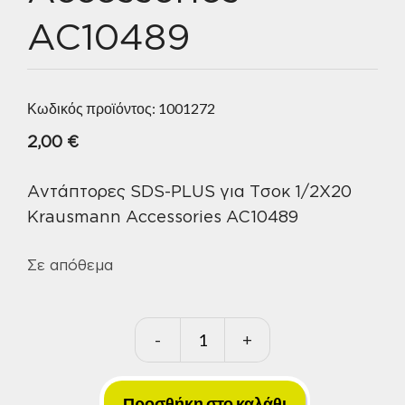
AC10489
Κωδικός προϊόντος:
1001272
2,00
€
Αντάπτορες SDS-PLUS για Τσοκ 1/2Χ20
Krausmann Accessories AC10489
Σε απόθεμα
-
+
Αντάπτορες
SDS-
PLUS
Προσθήκη στο καλάθι