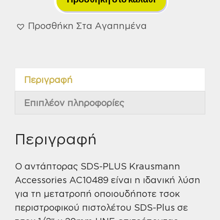
για
Τσοκ
Προσθήκη Στα Αγαπημένα
1/2Χ20
Krausmann
Accessories
Περιγραφή
AC10489
ποσότητα
Επιπλέον πληροφορίες
Περιγραφή
Ο αντάπτορας SDS-PLUS Krausmann
Accessories AC10489 είναι η ιδανική λύση
για τη μετατροπή οποιουδήποτε τσοκ
περιστροφικού πιστολέτου SDS-Plus σε