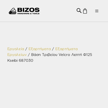
Μετάβαση
σε
Menu
περιεχόμενο
Εργαλεία
/
Εξαρτήματα
/
Εξαρτήματα
Εργαλείων
/ Βάση Τριβείου Velcro Λεπτή Φ125
Kseibi 687030