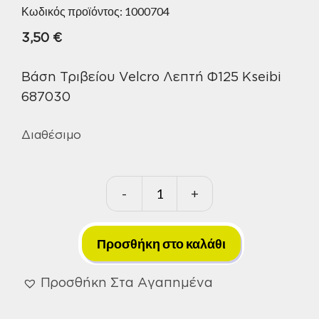
Κωδικός προϊόντος:
1000704
3,50
€
Βάση Τριβείου Velcro Λεπτή Φ125 Kseibi
687030
Διαθέσιμο
-
+
Βάση
Τριβείου
Velcro
Προσθήκη στο καλάθι
Λεπτή
Φ125
Προσθήκη Στα Αγαπημένα
Kseibi