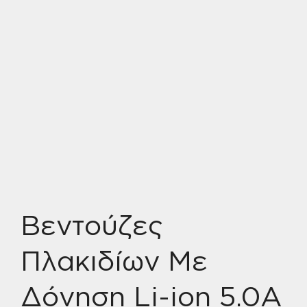
Βεντούζες
Πλακιδίων Με
Δόνηση Li-ion 5.0A