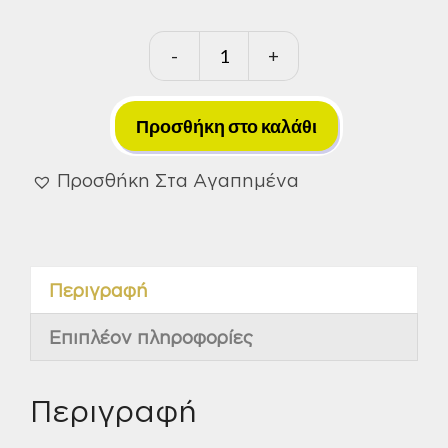
-
+
Βεντούζες
Πλακιδίων
Με
Προσθήκη στο καλάθι
Δόνηση
Li-
Προσθήκη Στα Αγαπημένα
ion
5.0A
Unipower
Περιγραφή
20V
Krausmann
Επιπλέον πληροφορίες
Με
Κασ.
(U67020-
Περιγραφή
15S)