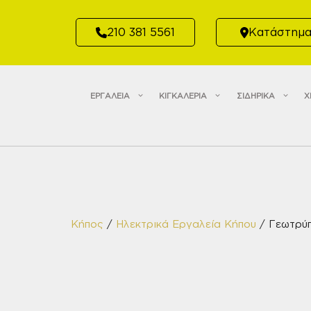
Μετάβαση
σε
210 381 5561
Κατάστημ
περιεχόμενο
ΕΡΓΑΛΕΙΑ
ΚΙΓΚΑΛΕΡΙΑ
ΣΙΔΗΡΙΚΑ
Χ
Κήπος
/
Ηλεκτρικά Εργαλεία Κήπου
/ Γεωτρύπ