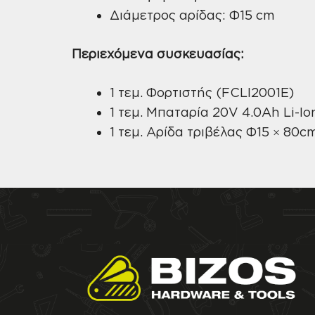
Διάμετρος αρίδας: Φ15 cm
Περιεχόμενα συσκευασίας:
1 τεμ. Φορτιστής (FCLI2001E)
1 τεμ. Μπαταρία 20V 4.0Ah Li-Io
1 τεμ. Αρίδα τριβέλας Φ15 × 80c