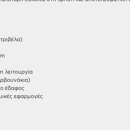
τριβέλα)
pm
η λειτουργία
αρβουνάκια)
το έδαφος
ομικές εφαρμογές