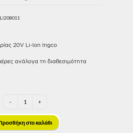
LI208011
ίας 20V Li-Ion Ingco
μέρες ανάλογα τη διαθεσιμότητα
-
+
Γεωτρύπανο
Μπαταρίας
20V
Προσθήκη στο καλάθι
Li-