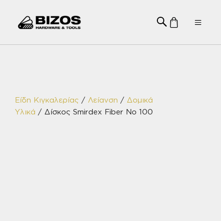
Μετάβαση
σε
Menu
περιεχόμενο
Είδη Κιγκαλερίας
/
Λείανση
/
Δομικά
Υλικά
/ Δίσκος Smirdex Fiber No 100