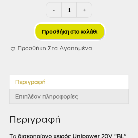
-
+
Δισκοπρίονα
Χειρός
Unipower
Προσθήκη στο καλάθι
Li-
ion
Προσθήκη Στα Αγαπημένα
4.0A
20V
"BL"
Περιγραφή
Krausmann
+
Επιπλέον πληροφορίες
Τσάντα
(U64020-
14SB)
Περιγραφή
ποσότητα
Το
δισκοπρίονο χειρός Unipower 20V “BL”