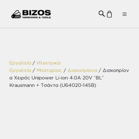
Μετάβαση
σε
Menu
περιεχόμενο
Εργαλεία
/
Ηλεκτρικά
Εργαλεία
/
Μπαταρίας
/
Δισκοπρίονα
/ Δισκοπρίον
α Χειρός Unipower Li-ion 4.0A 20V “BL”
Krausmann + Τσάντα (U64020-14SB)