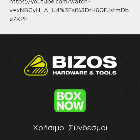
https://youtube.com/watch?
v=xNBCyH_A_U4%3Fsi%3DrH6QFJstmDb
e7KPh
Χρήσιμοι Σύνδεσμοι