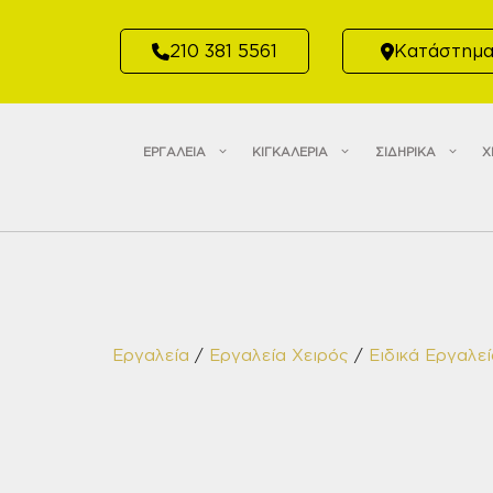
Μετάβαση
σε
210 381 5561
Κατάστημ
περιεχόμενο
ΕΡΓΑΛΕΙΑ
ΚΙΓΚΑΛΕΡΙΑ
ΣΙΔΗΡΙΚΑ
Χ
Εργαλεία
/
Εργαλεία Χειρός
/
Ειδικά Εργαλε