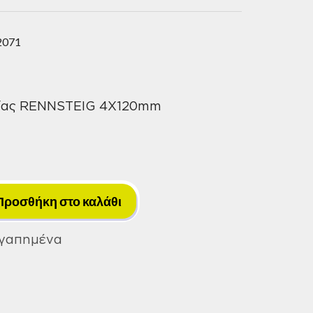
2071
ίας RENNSTEIG 4X120mm
Ζουμπάδες
Γερμανίας
Προσθήκη στο καλάθι
RENNSTEIG
4X120mm
Αγαπημένα
ποσότητα