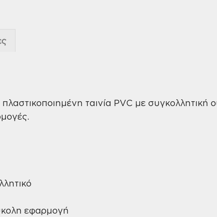
ες
ι πλαστικοποιημένη ταινία PVC με συγκολλητική 
ρμογές.
λλητικό
ύκολη εφαρμογή