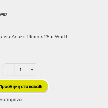
0982
αινία Λευκή 19mm x 25m Wurth
-
+
Ηλεκτρομονωτική
Ταινία
Λευκή
Προσθήκη στο καλάθι
19mm
x
Αγαπημένα
25m