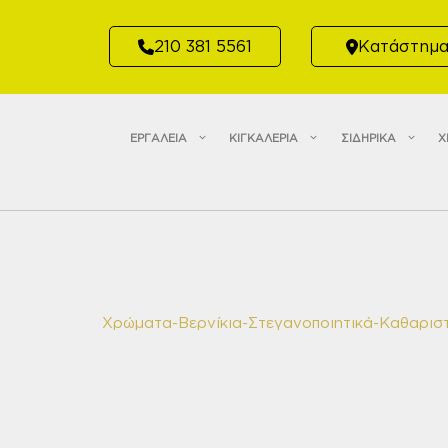
Μετάβαση
σε
210 381 5561
Κατάστημ
περιεχόμενο
ΕΡΓΑΛΕΙΑ
ΚΙΓΚΑΛΕΡΙΑ
ΣΙΔΗΡΙΚΑ
Χ
Χρώματα-Βερνίκια-Στεγανοποιητικά-Καθαριστ