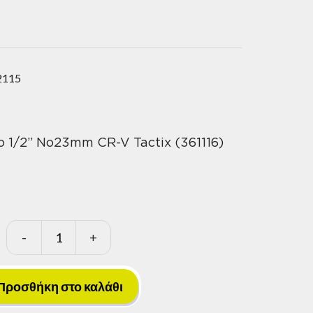
2115
 1/2” No23mm CR-V Tactix (361116)
-
+
Καρυδάκι
Πολύγωνο
1/2''
Προσθήκη στο καλάθι
No23mm