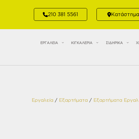
Μετάβαση
σε
210 381 5561
Κατάστημ
περιεχόμενο
ΕΡΓΑΛΕΙΑ
ΚΙΓΚΑΛΕΡΙΑ
ΣΙΔΗΡΙΚΑ
Χ
Εργαλεία
/
Εξαρτήματα
/
Εξαρτήματα Εργαλ