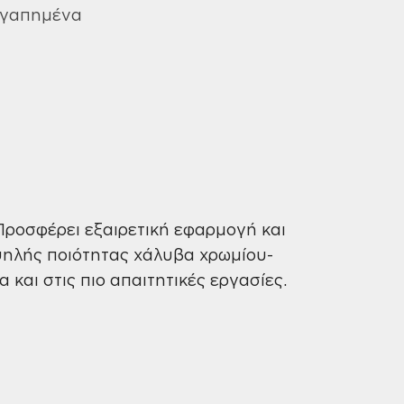
CR-
Αγαπημένα
V
Tactix
(361116)
ποσότητα
 Προσφέρει εξαιρετική εφαρμογή και
ψηλής ποιότητας χάλυβα χρωμίου-
 και στις πιο απαιτητικές εργασίες.