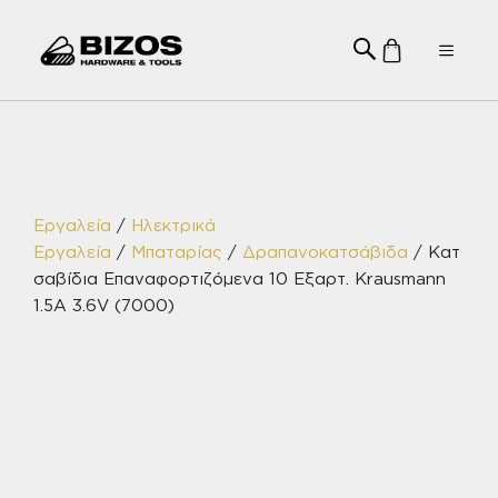
Μετάβαση
σε
Menu
περιεχόμενο
Εργαλεία
/
Ηλεκτρικά
Εργαλεία
/
Μπαταρίας
/
Δραπανοκατσάβιδα
/ Κατ
σαβίδια Επαναφορτιζόμενα 10 Εξαρτ. Krausmann
1.5A 3.6V (7000)