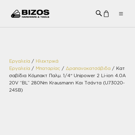
Μετάβαση
σε
Menu
περιεχόμενο
Εργαλεία
/
Ηλεκτρικά
Εργαλεία
/
Μπαταρίας
/
Δραπανοκατσάβιδα
/ Κατ
σαβίδια Κόμπακτ Παλμ. 1/4″ Unipower 2 Li-ion 4.0A
20V “BL” 280Nm Krausmann Και Τσάντα (U73020-
24SB)