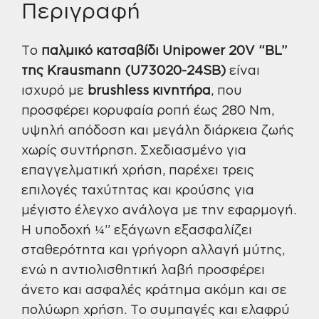
Krausmann
Περιγραφή
Και
Τσάντα
Το
παλμικό κατσαβίδι
Unipower 20V “BL”
(U73020-
της Krausmann (U73020-24SB)
είναι
24SB)
ισχυρό με
brushless κινητήρα
, που
ποσότητα
προσφέρει κορυφαία ροπή έως 280 Nm,
υψηλή απόδοση και μεγάλη διάρκεια ζωής
χωρίς συντήρηση. Σχεδιασμένο για
επαγγελματική χρήση, παρέχει τρεις
επιλογές ταχύτητας και κρούσης για
μέγιστο έλεγχο ανάλογα με την εφαρμογή.
Η υποδοχή ¼” εξάγωνη εξασφαλίζει
σταθερότητα και γρήγορη αλλαγή μύτης,
ενώ η αντιολισθητική λαβή προσφέρει
άνετο και ασφαλές κράτημα ακόμη και σε
πολύωρη χρήση. Το συμπαγές και ελαφρύ