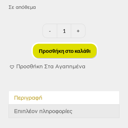
Σε απόθεμα
-
+
Κατσαβίδια
Κόμπακτ
Παλμ.
Προσθήκη στο καλάθι
1/4"
Unipower
Προσθήκη Στα Αγαπημένα
2
Li-
ion
Περιγραφή
4.0A
20V
Επιπλέον πληροφορίες
"BL"
280Nm