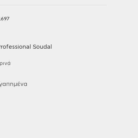
1697
rofessional Soudal
ρινά
Αγαπημένα