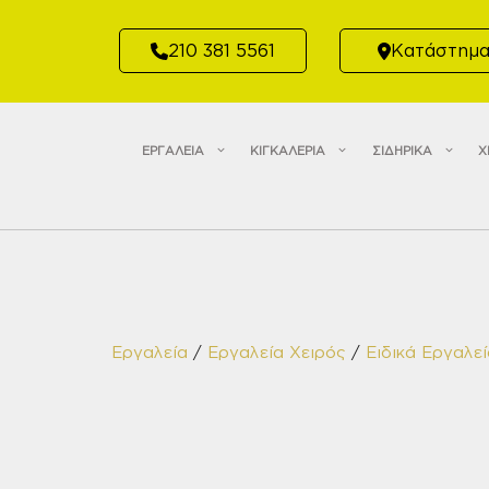
Μετάβαση
σε
210 381 5561
Κατάστημ
περιεχόμενο
ΕΡΓΑΛΕΙΑ
ΚΙΓΚΑΛΕΡΙΑ
ΣΙΔΗΡΙΚΑ
Χ
Εργαλεία
/
Εργαλεία Χειρός
/
Ειδικά Εργαλε