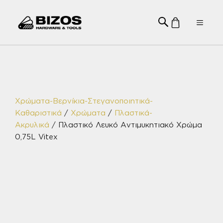
Μετάβαση
σε
Menu
περιεχόμενο
Χρώματα-Βερνίκια-Στεγανοποιητικά-
Καθαριστικά
/
Χρώματα
/
Πλαστικά-
Ακρυλικά
/ Πλαστικό Λευκό Αντιμυκητιακό Χρώμα
0,75L Vitex