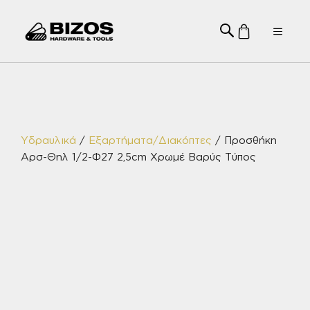
Μετάβαση
σε
Menu
περιεχόμενο
Υδραυλικά
/
Εξαρτήματα/Διακόπτες
/ Προσθήκη
Αρσ-Θηλ 1/2-Φ27 2,5cm Χρωμέ Βαρύς Τύπος