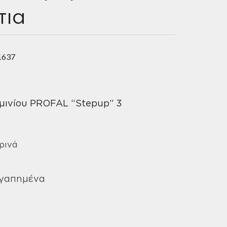
τια
1637
ινίου PROFAL “Stepup” 3
ρινά
Αγαπημένα