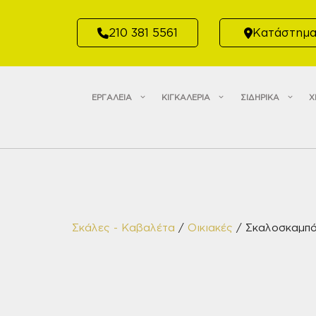
Μετάβαση
σε
210 381 5561
Κατάστημ
περιεχόμενο
ΕΡΓΑΛΕΙΑ
ΚΙΓΚΑΛΕΡΙΑ
ΣΙΔΗΡΙΚΑ
Χ
Σκάλες - Καβαλέτα
/
Οικιακές
/ Σκαλοσκαμπό