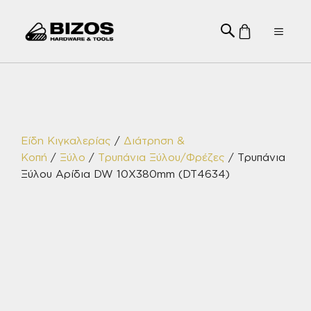
Μετάβαση
σε
Menu
περιεχόμενο
Είδη Κιγκαλερίας
/
Διάτρηση &
Κοπή
/
Ξύλο
/
Τρυπάνια Ξύλου/Φρέζες
/ Τρυπάνια
Ξύλου Αρίδια DW 10X380mm (DT4634)