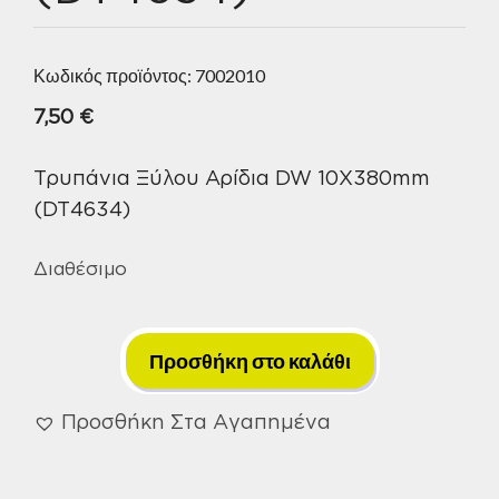
Κωδικός προϊόντος:
7002010
7,50
€
Τρυπάνια Ξύλου Αρίδια DW 10X380mm
(DT4634)
Διαθέσιμο
Τρυπάνια
Ξύλου
Προσθήκη στο καλάθι
Αρίδια
DW
Προσθήκη Στα Αγαπημένα
10X380mm
(DT4634)