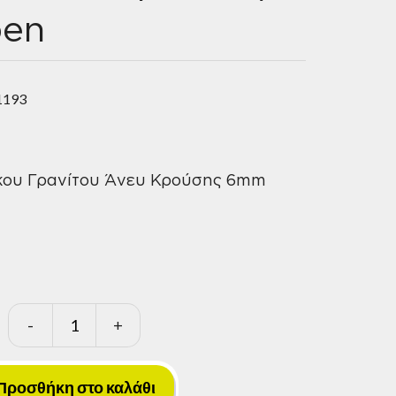
en
1193
κου Γρανίτου Άνευ Κρούσης 6mm
-
+
Τρυπάνι
Βιομηχανίκου
Γρανίτου
Προσθήκη στο καλάθι