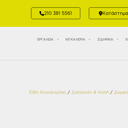
Μετάβαση
σε
210 381 5561
Κατάστημ
περιεχόμενο
ΕΡΓΑΛΕΙΑ
ΚΙΓΚΑΛΕΡΙΑ
ΣΙΔΗΡΙΚΑ
Χ
Είδη Κιγκαλερίας
/
Διάτρηση & Κοπή
/
Δομικ