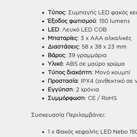
Τύπος
: Συμπαγής LED φακός κ
Έξοδος φωτισμού
: 150 lumens
LED
: Λευκό LED COB
Μπαταρίες
: 3 x AAA αλκαλικές
Διαστάσεις
: 58 x 38 x 23 mm
Βάρος
: 39 γραμμάρια
Υλικό
: ABS σε μαύρο χρώμα
Τύπος διακόπτη
: Μονό κουμπί
Προστασία
: IPX4 (ανθεκτικό σε 
Εγγύηση
: 2 χρόνια
Συμμόρφωση
: CE / RoHS
Συσκευασία Περιλαμβάνει:
1 x Φακός κεφαλής LED Nebo 15