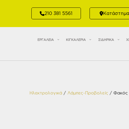
Μετάβαση
σε
210 381 5561
Κατάστημ
περιεχόμενο
ΕΡΓΑΛΕΙΑ
ΚΙΓΚΑΛΕΡΙΑ
ΣΙΔΗΡΙΚΑ
Χ
Ηλεκτρολογικά
/
Λάμπες-Προβολείς
/ Φακός