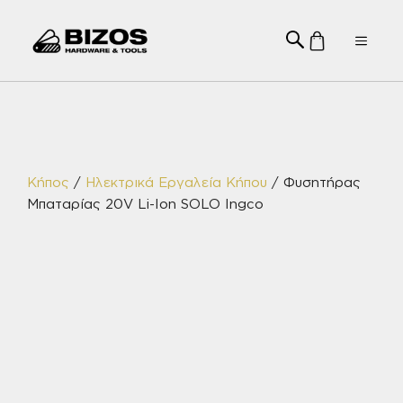
Μετάβαση
σε
Menu
περιεχόμενο
Κήπος
/
Ηλεκτρικά Εργαλεία Κήπου
/ Φυσητήρας
Μπαταρίας 20V Li-Ion SOLO Ingco