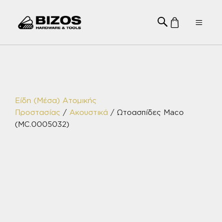
Μετάβαση
σε
Menu
περιεχόμενο
Είδη (Μέσα) Ατομικής
Προστασίας
/
Ακουστικά
/ Ωτοασπίδες Maco
(MC.0005032)