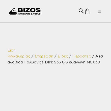
Μετάβαση
σε
Menu
περιεχόμενο
Είδη
Κιγκαλερίας
/
Στερέωση
/
Βίδες
/
Περαστές
/ Ατσ
αλόβιδα Γαλβανιζέ DIN: 933 8,8 εξάγωνη Μ6Χ30