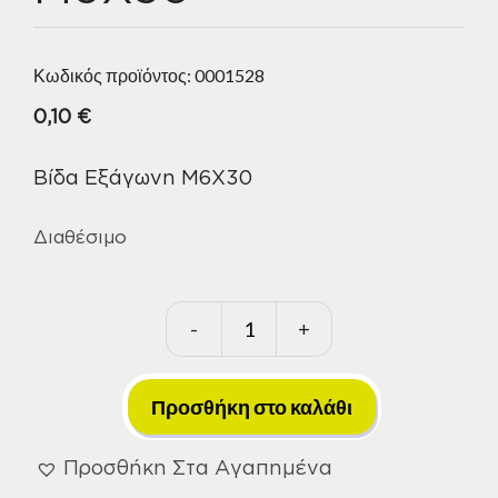
Κωδικός προϊόντος:
0001528
0,10
€
Βίδα Εξάγωνη Μ6Χ30
Διαθέσιμο
-
+
Ατσαλόβιδα
Γαλβανιζέ
DIN:
Προσθήκη στο καλάθι
933
8,8
Προσθήκη Στα Αγαπημένα