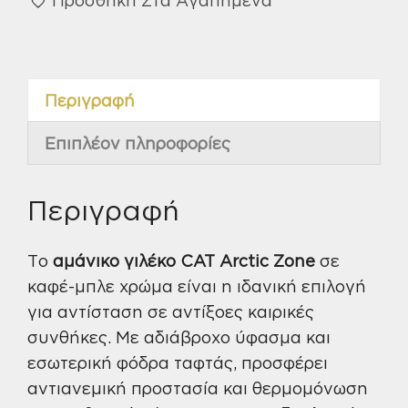
zone
καφέ-
μπλε
M
Περιγραφή
W12430
ποσότητα
Επιπλέον πληροφορίες
Περιγραφή
Το
αμάνικο γιλέκο CAT Arctic Zone
σε
καφέ-μπλε χρώμα είναι η ιδανική επιλογή
για αντίσταση σε αντίξοες καιρικές
συνθήκες. Με αδιάβροχο ύφασμα και
εσωτερική φόδρα ταφτάς, προσφέρει
αντιανεμική προστασία και θερμομόνωση