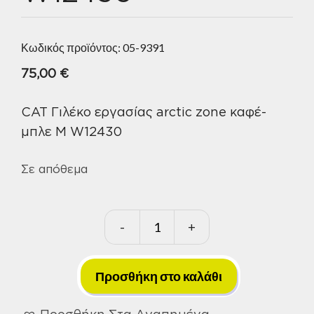
Κωδικός προϊόντος:
05-9391
75,00
€
CAT Γιλέκο εργασίας arctic zone καφέ-
μπλε M W12430
Σε απόθεμα
-
+
CAT
Γιλέκο
εργασίας
Προσθήκη στο καλάθι
arctic
Προσθήκη Στα Αγαπημένα