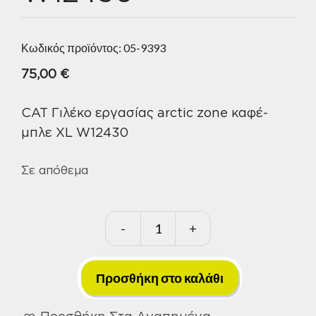
Κωδικός προϊόντος:
05-9393
75,00
€
CAT Γιλέκο εργασίας arctic zone καφέ-
μπλε XL W12430
Σε απόθεμα
-
+
CAT
Γιλέκο
εργασίας
Προσθήκη στο καλάθι
arctic
Προσθήκη Στα Αγαπημένα