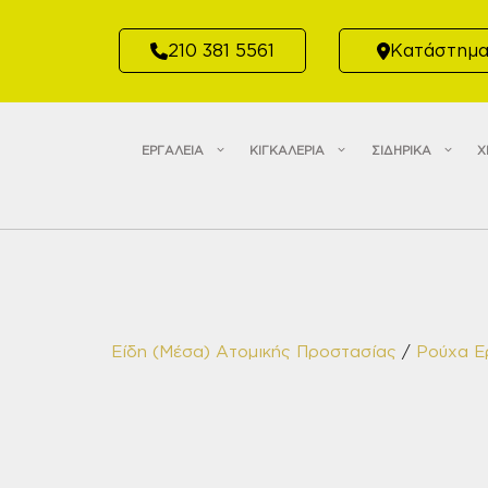
Μετάβαση
σε
210 381 5561
Κατάστημ
περιεχόμενο
ΕΡΓΑΛΕΙΑ
ΚΙΓΚΑΛΕΡΙΑ
ΣΙΔΗΡΙΚΑ
Χ
Είδη (Μέσα) Ατομικής Προστασίας
/
Ρούχα Ε