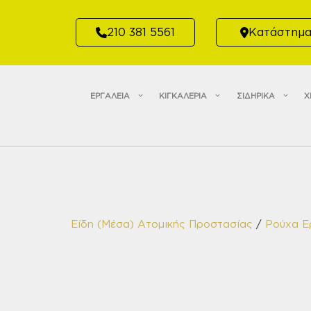
Μετάβαση
σε
210 381 5561
Κατάστημ
περιεχόμενο
ΕΡΓΑΛΕΙΑ
ΚΙΓΚΑΛΕΡΙΑ
ΣΙΔΗΡΙΚΑ
Χ
Είδη (Μέσα) Ατομικής Προστασίας
/
Ρούχα Ε