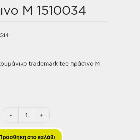
ινο M 1510034
3514
ρυμάνικο trademark tee πράσινο M
-
+
CAT
Μπλουζάκι
μακρυμάνικο
Προσθήκη στο καλάθι