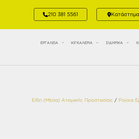
Μετάβαση
σε
210 381 5561
Κατάστημ
περιεχόμενο
ΕΡΓΑΛΕΙΑ
ΚΙΓΚΑΛΕΡΙΑ
ΣΙΔΗΡΙΚΑ
Χ
Είδη (Μέσα) Ατομικής Προστασίας
/
Ρούχα Ε