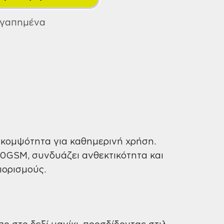
trademark
tee
Αγαπημένα
πράσινο
M
1510034
ποσότητα
 κομψότητα για καθημερινή χρήση.
0GSM, συνδυάζει ανθεκτικότητα και
ιορισμούς.
 στο δεξί μανίκι, προσδίδοντας στιλ