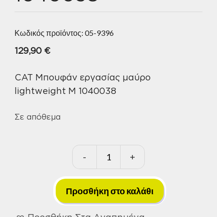
Κωδικός προϊόντος:
05-9396
129,90
€
CAT Μπουφάν εργασίας μαύρο
lightweight M 1040038
Σε απόθεμα
-
+
CAT
Μπουφάν
εργασίας
Προσθήκη στο καλάθι
μαύρο
Προσθήκη Στα Αγαπημένα