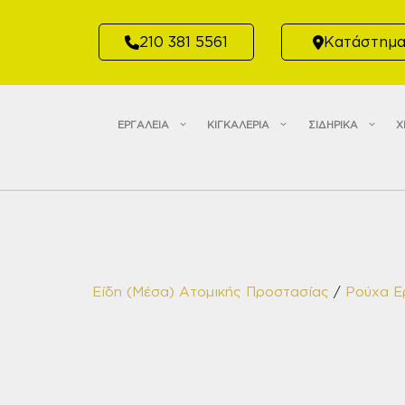
Μετάβαση
σε
210 381 5561
Κατάστημ
περιεχόμενο
ΕΡΓΑΛΕΙΑ
ΚΙΓΚΑΛΕΡΙΑ
ΣΙΔΗΡΙΚΑ
Χ
Είδη (Μέσα) Ατομικής Προστασίας
/
Ρούχα Ε