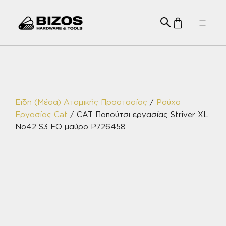
Μετάβαση
σε
Menu
περιεχόμενο
Είδη (Μέσα) Ατομικής Προστασίας
/
Ρούχα
Εργασίας Cat
/ CAT Παπούτσι εργασίας Striver XL
No42 S3 FO μαύρο P726458