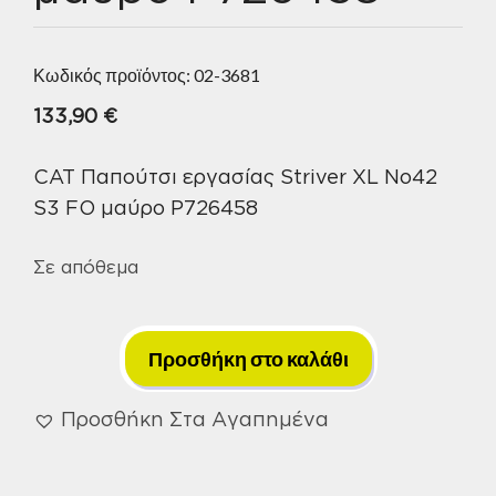
Κωδικός προϊόντος:
02-3681
133,90
€
CAT Παπούτσι εργασίας Striver XL No42
S3 FO μαύρο P726458
Σε απόθεμα
CAT
Παπούτσι
Προσθήκη στο καλάθι
εργασίας
Striver
Προσθήκη Στα Αγαπημένα
XL
No42