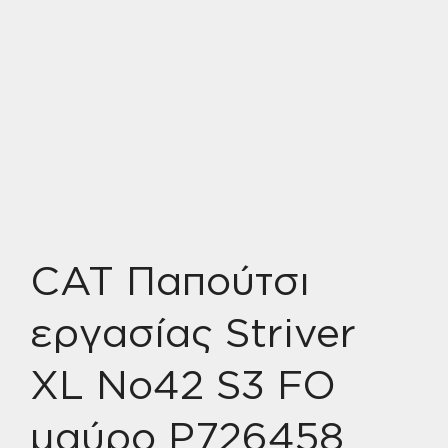
CAT Παπούτσι
εργασίας Striver
XL No42 S3 FO
μαύρο P726458