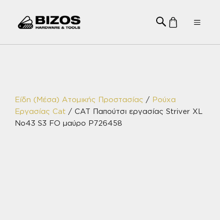
Μετάβαση
σε
Menu
περιεχόμενο
Είδη (Μέσα) Ατομικής Προστασίας
/
Ρούχα
Εργασίας Cat
/ CAT Παπούτσι εργασίας Striver XL
No43 S3 FO μαύρο P726458