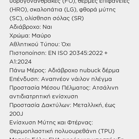
υδρογονάνθρακες (FO), θερμές επιφάνειες
(HRO), σκαλοπάτια (LG), φθορά μύτης
(SC), ολίσθηση σόλας (SR)
Αδιάβροχο: Ναι
Χρώμα: Μαύρο
Αθλητικού Τύπου: Όχι
Πιστοποίηση: EN ISO 20345:2022 +
A1:2024
Πάνω Μέρος: Αδιάβροχο nubuck δέρμα
Επένδυση: Αναπνέον νάιλον πλέγμα
Προστασία Μέσου Πέλματος: Ατσάλινη
αντιδιατρητική ενίσχυση
Προστασία Δακτύλων: Μεταλλική, έως
200J
Ενίσχυση Μύτης και Φτέρνας:
Θερμοπλαστική πολυουρεθάνη (TPU)