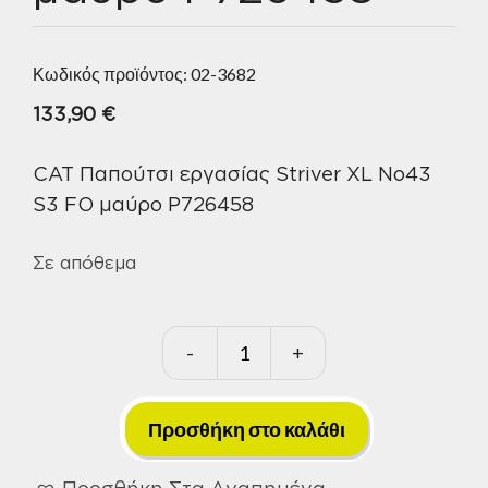
Κωδικός προϊόντος:
02-3682
133,90
€
CAT Παπούτσι εργασίας Striver XL No43
S3 FO μαύρο P726458
Σε απόθεμα
-
+
CAT
Παπούτσι
εργασίας
Προσθήκη στο καλάθι
Striver
Προσθήκη Στα Αγαπημένα