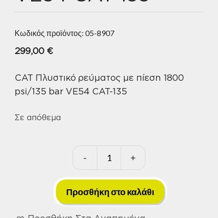
Κωδικός προϊόντος:
05-8907
299,00
€
CAT Πλυστικό ρεύματος με πίεση 1800
psi/135 bar VE54 CAT-135
Σε απόθεμα
-
+
CAT
Πλυστικό
ρεύματος
Προσθήκη στο καλάθι
με
Προσθήκη Στα Αγαπημένα