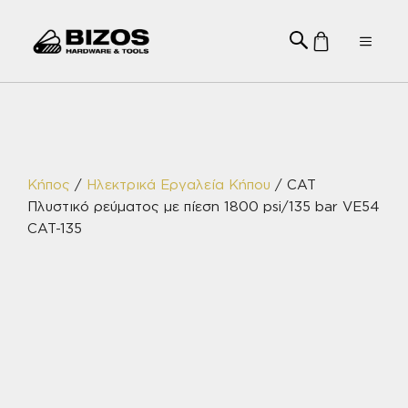
Μετάβαση
σε
Menu
περιεχόμενο
Κήπος
/
Ηλεκτρικά Εργαλεία Κήπου
/ CAT
Πλυστικό ρεύματος με πίεση 1800 psi/135 bar VE54
CAT-135