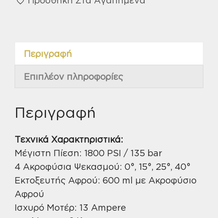
πίεση
1800
psi/135
bar
Περιγραφή
VE54
CAT-
Επιπλέον πληροφορίες
135
ποσότητα
Περιγραφή
Τεχνικά Χαρακτηριστικά:
Μέγιστη Πίεση: 1800 PSI / 135 bar
4 Ακροφύσια Ψεκασμού: 0°, 15°, 25°, 40°
Εκτοξευτής Αφρού: 600 ml με Ακροφύσιο
Αφρού
Ισχυρό Μοτέρ: 13 Ampere