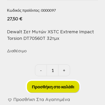
Κωδικός προϊόντος:
0000097
27,50
€
Dewalt Σετ Μυτών XSTC Extreme Impact
Torsion DT70560T 32τμχ
Διαθέσιμο
-
+
Dewalt
Σετ
Μυτών
Προσθήκη στο καλάθι
XSTC
Extreme
Προσθήκη Στα Αγαπημένα