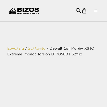
Μετάβαση
σε
Menu
περιεχόμενο
Εργαλεία
/
Συλλογές
/ Dewalt Σετ Μυτών XSTC
Extreme Impact Torsion DT70560T 32τμχ