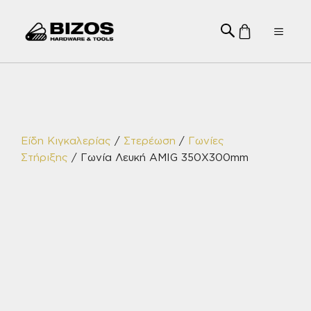
Μετάβαση
σε
Menu
περιεχόμενο
Είδη Κιγκαλερίας
/
Στερέωση
/
Γωνίες
Στήριξης
/ Γωνία Λευκή AMIG 350X300mm