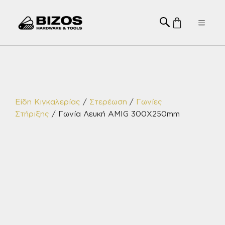
Μετάβαση
σε
Menu
περιεχόμενο
Είδη Κιγκαλερίας
/
Στερέωση
/
Γωνίες
Στήριξης
/ Γωνία Λευκή AMIG 300X250mm