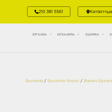
Μετάβαση
σε
210 381 5561
Κατάστημ
περιεχόμενο
ΕΡΓΑΛΕΙΑ
ΚΙΓΚΑΛΕΡΙΑ
ΣΙΔΗΡΙΚΑ
Χ
Εργαλεία
/
Εργαλεία Χειρός
/
Βασικά Εργαλε