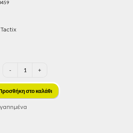
0459
 Tactix
-
+
Κατσαβίδι
Torx
N.15
Προσθήκη στο καλάθι
Tactix
ποσότητα
Αγαπημένα