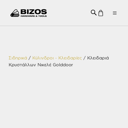
Μετάβαση
σε
Menu
περιεχόμενο
Σιδηρικά
/
Κύλινδροι - Κλειδαρίες
/ Κλειδαριά
Κρυστάλλων Νικελέ Golddoor