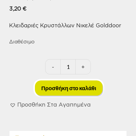
3,20
€
Κλειδαριές Κρυστάλλων Νικελέ Golddoor
Διαθέσιμο
-
+
Κλειδαριά
Κρυστάλλων
Νικελέ
Προσθήκη στο καλάθι
Golddoor
ποσότητα
Προσθήκη Στα Αγαπημένα