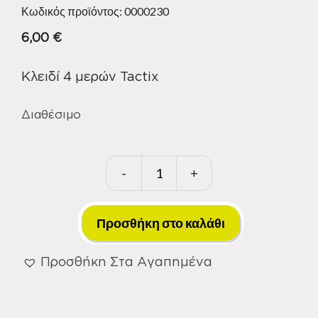
Κωδικός προϊόντος:
0000230
6,00
€
Κλειδί 4 μερών Tactix
Διαθέσιμο
-
+
Πολύκλειδο
-
Κλειδί
Προσθήκη στο καλάθι
Σταυρού
340904
Προσθήκη Στα Αγαπημένα
Tactix
ποσότητα