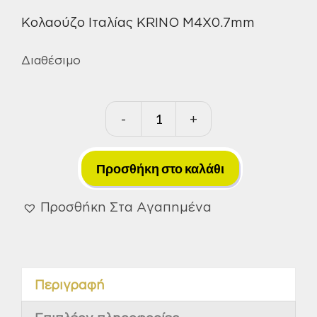
Κολαούζο Ιταλίας KRINO M4X0.7mm
Διαθέσιμο
-
+
Κολαούζο
Ιταλίας
KRINO
Προσθήκη στο καλάθι
M4X0.7mm
ποσότητα
Προσθήκη Στα Αγαπημένα
Περιγραφή