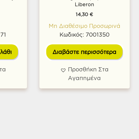
L
Liberon
14,30
€
α
Μη Διαθέσιμο Προσωρινά
71
Κωδικός: 7001350
λάθι
Διαβάστε περισσότερα
τα
Προσθήκη Στα
Αγαπημένα