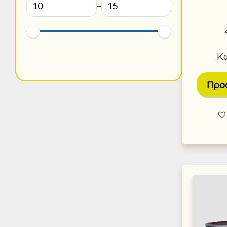
–
Κω
Προ