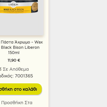
ε Πάστα Άχρωμο – Wax
h Black Bison Liberon
150ml
11,90
€
3 Σε Απόθεμα
δικός: 7001365
σθήκη στο καλάθι
Προσθήκη Στα