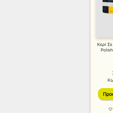
Κερί Σ
Polis
Κω
Προ