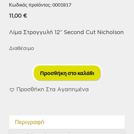
Κωδικός προϊόντος:
0001817
11,00
€
Λίμα Στρογγυλή 12” Second Cut Nicholson
Διαθέσιμο
Λίμα
Στρογγυλή
Προσθήκη στο καλάθι
12''
Second
Προσθήκη Στα Αγαπημένα
Cut
Nicholson
ποσότητα
Περιγραφή