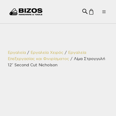
Μετάβαση
σε
Menu
περιεχόμενο
Εργαλεία
/
Εργαλεία Χειρός
/
Εργαλεία
Επεξεργασίας και Φινιρίσματος
/ Λίμα Στρογγυλή
12” Second Cut Nicholson