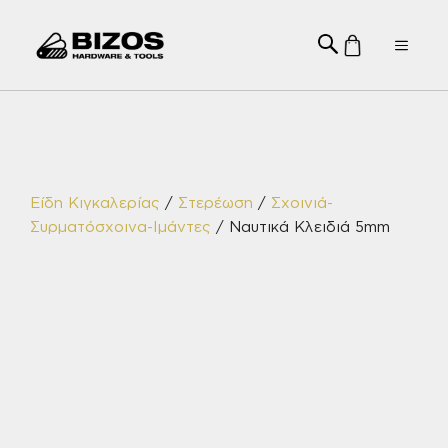
Μετάβαση
σε
Menu
περιεχόμενο
Είδη Κιγκαλερίας
/
Στερέωση
/
Σχοινιά-
Συρματόσχοινα-Ιμάντες
/ Ναυτικά Κλειδιά 5mm