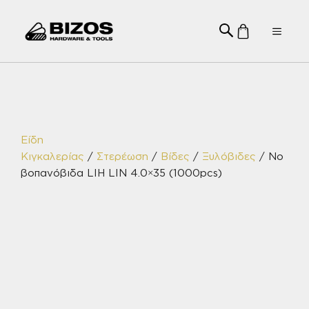
Μετάβαση
σε
Menu
περιεχόμενο
Είδη
Κιγκαλερίας
/
Στερέωση
/
Βίδες
/
Ξυλόβιδες
/ Νο
βοπανόβιδα LIH LIN 4.0×35 (1000pcs)