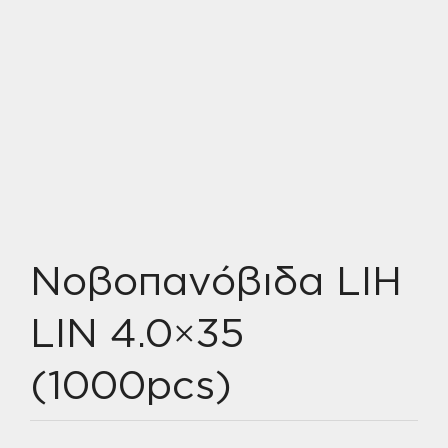
Νοβοπανόβιδα LIH
LIN 4.0×35
(1000pcs)