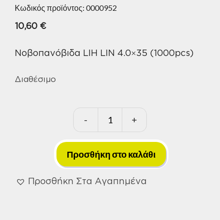
Κωδικός προϊόντος:
0000952
10,60
€
Νοβοπανόβιδα LIH LIN 4.0×35 (1000pcs)
Διαθέσιμο
-
+
Νοβοπανόβιδα
LIH
LIN
Προσθήκη στο καλάθι
4.0x35
(1000pcs)
Προσθήκη Στα Αγαπημένα
ποσότητα