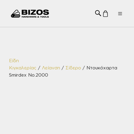
Μετάβαση
σε
Menu
περιεχόμενο
Είδη
Κιγκαλερίας
/
Λείανση
/
Σίδερο
/ Ντουκόχαρτα
Smirdex No.2000