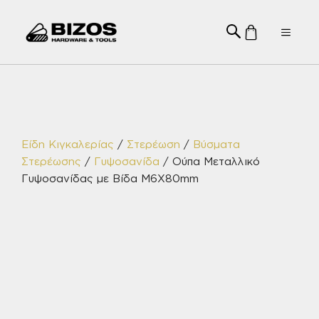
Μετάβαση
σε
Menu
περιεχόμενο
Είδη Κιγκαλερίας
/
Στερέωση
/
Βύσματα
Στερέωσης
/
Γυψοσανίδα
/ Ούπα Μεταλλικό
Γυψοσανίδας με Βίδα M6Χ80mm