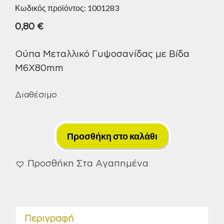
Κωδικός προϊόντος:
1001283
0,80
€
Ούπα Μεταλλικό Γυψοσανίδας με Βίδα
M6Χ80mm
Διαθέσιμο
Ούπα
Μεταλλικό
Προσθήκη στο καλάθι
Γυψοσανίδας
με
Προσθήκη Στα Αγαπημένα
Βίδα
M6Χ80mm
ποσότητα
Περιγραφή