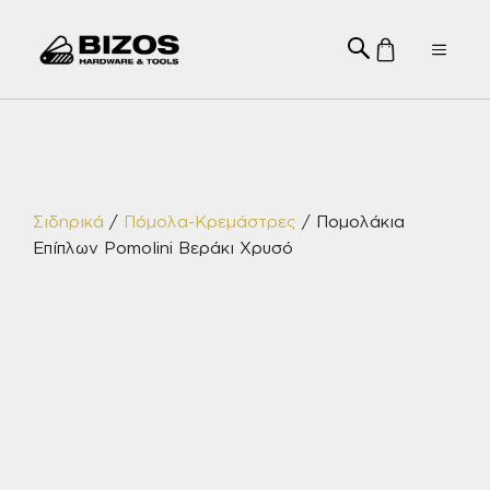
Μετάβαση
σε
Menu
περιεχόμενο
Σιδηρικά
/
Πόμολα-Κρεμάστρες
/ Πομολάκια
Επίπλων Pomolini Βεράκι Χρυσό