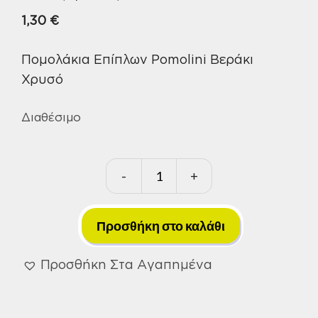
1,30
€
Πομολάκια Επίπλων Pomolini Βεράκι
Χρυσό
Διαθέσιμο
-
+
Πομολάκια
Επίπλων
Pomolini
Προσθήκη στο καλάθι
Βεράκι
Χρυσό
Προσθήκη Στα Αγαπημένα
ποσότητα