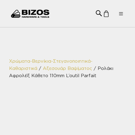
Μετάβαση
σε
Menu
περιεχόμενο
Χρώματα-Βερνίκια-Στεγανοποιητικά-
Καθαριστικά
/
Αξεσουάρ Βαψίματος
/ Ρολάκι
Αφρολέξ Κάθετο 110mm L’outil Parfait