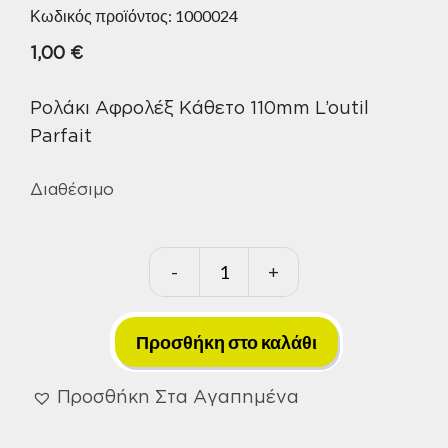
Κωδικός προϊόντος:
1000024
1,00
€
Ρολάκι Αφρολέξ Κάθετο 110mm L’outil
Parfait
Διαθέσιμο
-
+
Ρολάκι
Αφρολέξ
Κάθετο
Προσθήκη στο καλάθι
110mm
L'outil
Προσθήκη Στα Αγαπημένα
Parfait